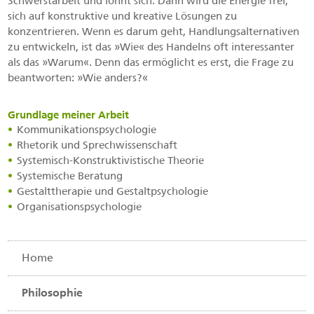
Schwerstarbeit und lohnt sich. Dann wird die Energie frei,
sich auf konstruktive und kreative Lösungen zu
konzentrieren. Wenn es darum geht, Handlungsalternativen
zu entwickeln, ist das »Wie« des Handelns oft interessanter
als das »Warum«. Denn das ermöglicht es erst, die Frage zu
beantworten: »Wie anders?«
Grundlage meiner Arbeit
Kommunikationspsychologie
Rhetorik und Sprechwissenschaft
Systemisch-Konstruktivistische Theorie
Systemische Beratung
Gestalttherapie und Gestaltpsychologie
Organisationspsychologie
Home
Navigation
überspringen
Philosophie